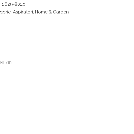
:
1.629-801.0
gorie:
Aspiratori
,
Home & Garden
NI (0)