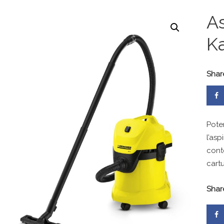
As
K
Shar
Pote
l’as
conte
cart
Shar