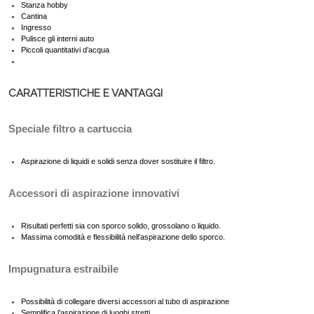
Stanza hobby
Cantina
Ingresso
Pulisce gli interni auto
Piccoli quantitativi d’acqua
CARATTERISTICHE E VANTAGGI
Speciale filtro a cartuccia
Aspirazione di liquidi e solidi senza dover sostituire il filtro.
Accessori di aspirazione innovativi
Risultati perfetti sia con sporco solido, grossolano o liquido.
Massima comodità e flessibilità nell’aspirazione dello sporco.
Impugnatura estraibile
Possibilità di collegare diversi accessori al tubo di aspirazione
Semplifica l’aspirazione di luoghi stretti