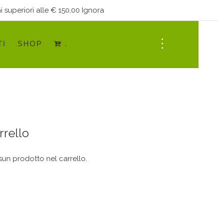
i superiori alle € 150,00
Ignora
TI
SHOP
.
rrello
un prodotto nel carrello.