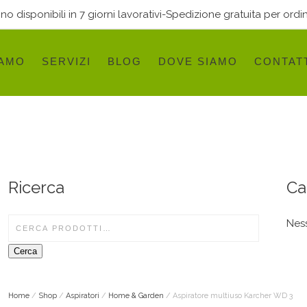
 disponibili in 7 giorni lavorativi-Spedizione gratuita per ordin
IAMO
SERVIZI
BLOG
DOVE SIAMO
CONTAT
Ricerca
Ca
Ness
Cerca
Home
/
Shop
/
Aspiratori
/
Home & Garden
/ Aspiratore multiuso Karcher WD 3