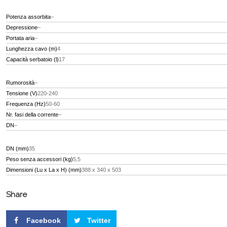
Potenza assorbita
–
Depressione
–
Portata aria
–
Lunghezza cavo (m)
4
Capacità serbatoio (l)
17
Rumorosità
–
Tensione (V)
220-240
Frequenza (Hz)
50-60
Nr. fasi della corrente
–
DN
–
DN (mm)
35
Peso senza accessori (kg)
5,5
Dimensioni (Lu x La x H) (mm)
388 x 340 x 503
Share
Facebook
Twitter