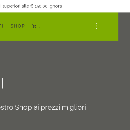
i superiori alle € 150,00
Ignora
TI
SHOP
.
I
ostro Shop ai prezzi migliori