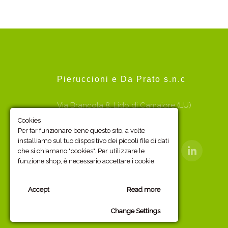
Pieruccioni e Da Prato s.n.c
Via Brancola 8, Lido di Camaiore (LU)
P.I. e C.F. 00406820464
Cookies
Per far funzionare bene questo sito, a volte
installiamo sul tuo dispositivo dei piccoli file di dati
che si chiamano "cookies". Per utilizzare le
funzione shop, è necessario accettare i cookie.
Powerd by Sitiwebjoomla
Accept
Read more
Change Settings