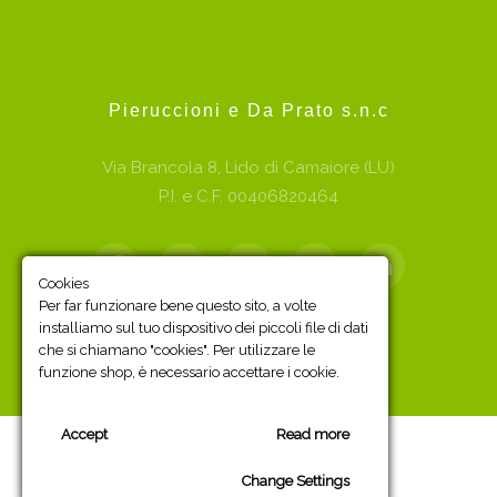
Pieruccioni e Da Prato s.n.c
Via Brancola 8, Lido di Camaiore (LU)
P.I. e C.F. 00406820464
Cookies
Per far funzionare bene questo sito, a volte
installiamo sul tuo dispositivo dei piccoli file di dati
Powerd by Sitiwebjoomla
che si chiamano "cookies". Per utilizzare le
funzione shop, è necessario accettare i cookie.
Accept
Read more
HOME
CHI SIAMO
SERVIZI
CONTATTI
Change Settings