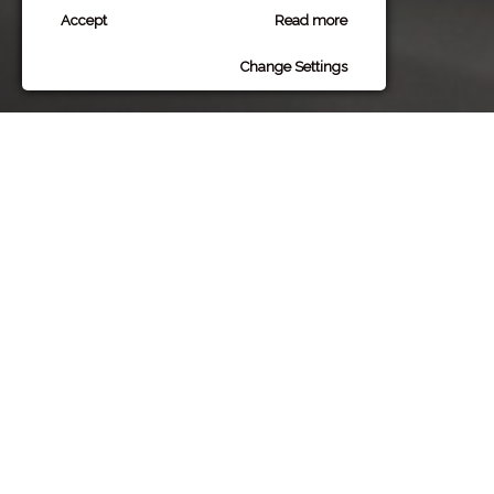
Powerd by Sitiwebjoomla
Accept
Read more
Change Settings
Pieruccioni e Da Prato
TAGLIANDI AUTO
Un’auto curata è un’auto che vive più
Offriamo la nostra esperienza nel ca
autoveicoli, effettuiamo tagliandi peri