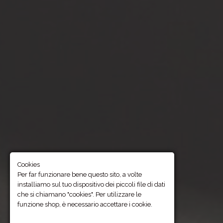
Pieruccioni e Da Prato s.n.c
Via Brancola 8, Lido di Camaiore (LU)
P.I. e C.F. 00406820464
Cookies
Per far funzionare bene questo sito, a volte
installiamo sul tuo dispositivo dei piccoli file di dati
che si chiamano "cookies". Per utilizzare le
funzione shop, è necessario accettare i cookie.