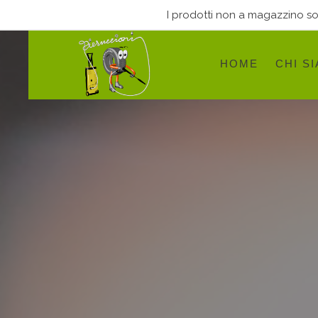
I prodotti non a magazzino sono
HOME
CHI S