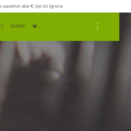
i superiori alle € 150,00
Ignora
TI
SHOP
.