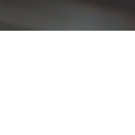
 a lungo!
mpo della manutenzione ordinaria degli
odici per la vostra auto.